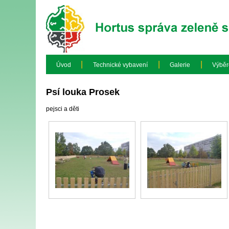
|
|
|
Úvod
Technické vybavení
Galerie
Výběr
Psí louka Prosek
pejsci a děti