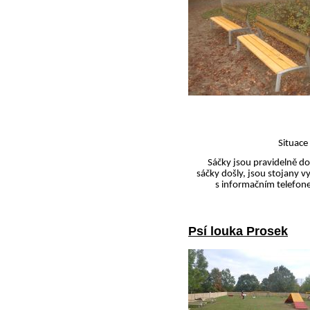
Situace
Sáčky jsou pravidelně d
sáčky došly, jsou stojany 
s informačním telef
Psí louka Prosek