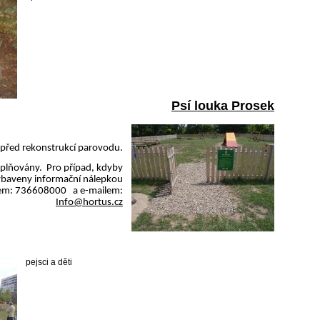
Psí louka Prosek
 před rekonstrukcí parovodu.
oplňovány. Pro případ, kdyby
vybaveny informační nálepkou
onem: 736608000
a e-mailem:
Info@hortus.cz
pejsci a děti