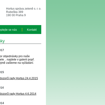
Hortus správa zeleně s. r. o.
Rubeška 389
190 00 Praha 9
|
eptejte se nás
Kontakt
nky
2017
or objednávky pro naše
le .. najdete v galerii popř.
jmě zašleme na vyžádání.
2015
 dozorčí rady Hortus 24.4.2015
014
 dozorčí rady Hortus 4.6.2014
2014