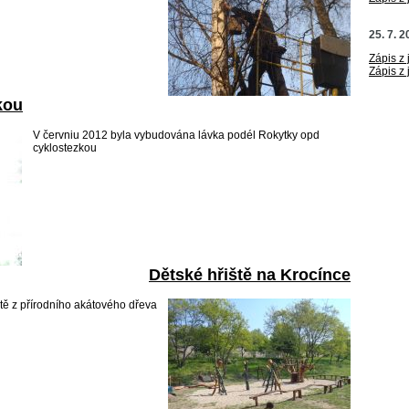
25. 7. 2
Zápis z
Zápis z
kou
V červniu 2012 byla vybudována lávka podél Rokytky opd
cyklostezkou
Dětské hřiště na Krocínce
ště z přírodního akátového dřeva