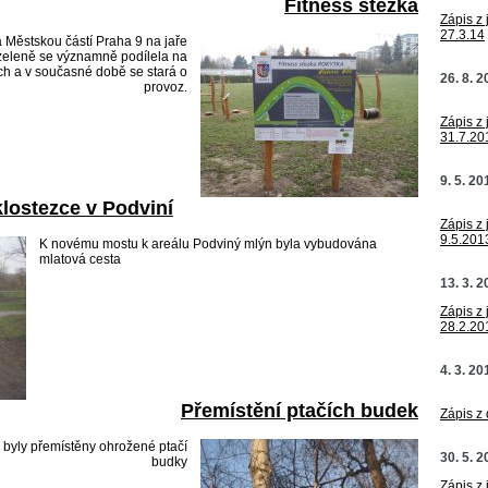
Fitness stezka
Zápis z 
27.3.14
 Městskou částí Praha 9 na jaře
 zeleně se významně podílela na
h a v současné době se stará o
26. 8. 
provoz.
Zápis z 
31.7.20
9. 5. 20
klostezce v Podviní
Zápis z 
9.5.201
K novému mostu k areálu Podviný mlýn byla vybudována
mlatová cesta
13. 3. 
Zápis z 
28.2.20
4. 3. 20
Přemístění ptačích budek
Zápis z
 byly přemístěny ohrožené ptačí
30. 5. 
budky
Zápis z