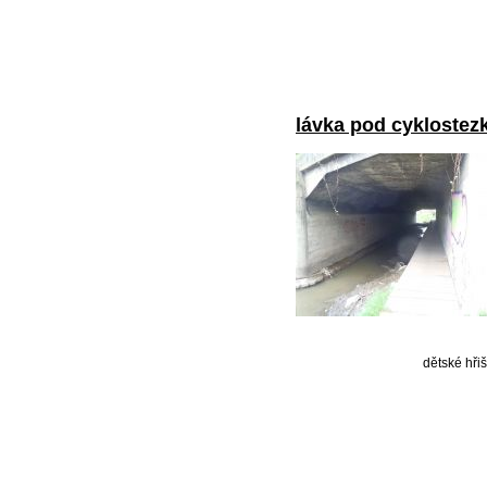
lávka pod cyklostez
dětské hři