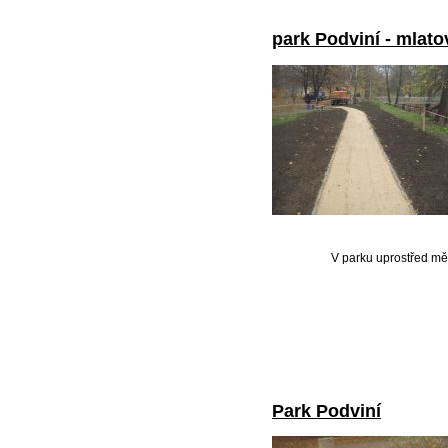
park Podviní - mlato
V parku uprostřed mě
Park Podviní