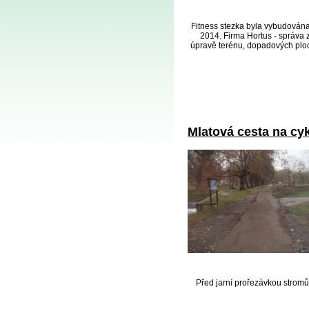
Fitness stezka byla vybudována
2014. Firma Hortus - správa
úpravě terénu, dopadových ploc
Mlatová cesta na cy
Před jarní prořezávkou stromů