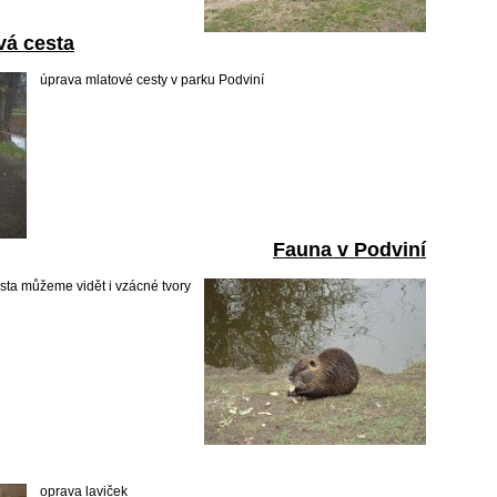
vá cesta
úprava mlatové cesty v parku Podviní
Fauna v Podviní
sta můžeme vidět i vzácné tvory
oprava laviček