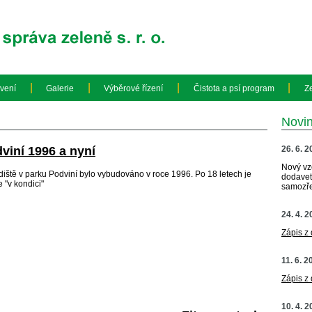
|
|
|
|
vení
Galerie
Výběrové řízení
Čistota a psí program
Z
Novi
viní 1996 a nyní
26. 6. 
Nový vz
diště v parku Podviní bylo vybudováno v roce 1996. Po 18 letech je
dodavete
e "v kondici"
samozře
24. 4. 
Zápis z
11. 6. 2
Zápis z
10. 4. 