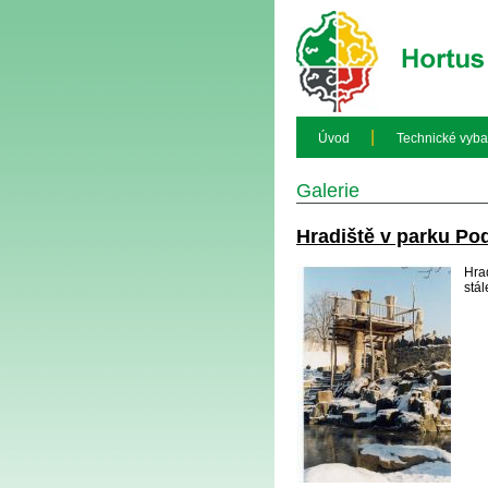
|
Úvod
Technické vyba
Galerie
Hradiště v parku Pod
Hra
stál