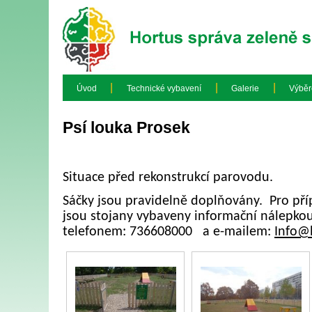
|
|
|
Úvod
Technické vybavení
Galerie
Výběr
Psí louka Prosek
Situace před rekonstrukcí parovodu.
Sáčky jsou pravidelně doplňovány. Pro příp
jsou stojany vybaveny informační nálepko
telefonem: 736608000
a e-mailem:
Info@