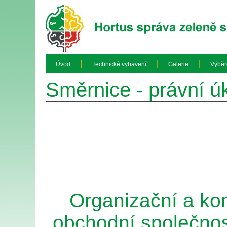
|
|
|
Úvod
Technické vybavení
Galerie
Výběr
Směrnice - právní ú
Organizační a ko
obchodní společnos