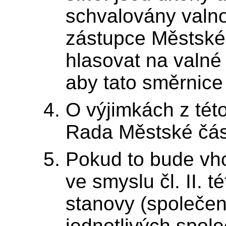
schvalovány valn
zástupce Městské 
hlasovat na valné
aby tato směrnice
O výjimkách z tét
Rada Městské část
Pokud to bude vh
ve smyslu čl. II. 
stanovy (společe
jednotlivých spole