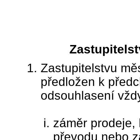
Zastupitels
Zastupitelstvu mě
předložen k před
odsouhlasení vžd
záměr prodeje,
převodu nebo z