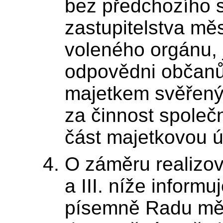
bez předchozího 
zastupitelstva měs
voleného orgánu, 
odpovědni občanů
majetkem svěřeným
za činnost společ
část majetkovou ú
O záměru realizova
a III. níže informu
písemně Radu měs