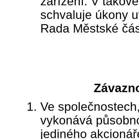
zařízení. V takov
schvaluje úkony uv
Rada Městské části
Závazn
Ve společnostech
vykonává působnos
jediného akcionář