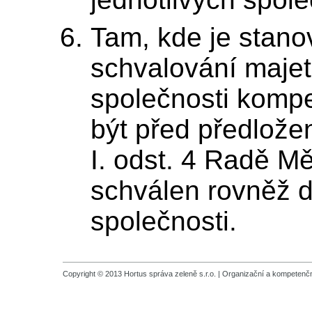
Tam, kde je stan
schvalování maje
společnosti kompe
být před předlože
I. odst. 4 Radě Mě
schválen rovněž d
společnosti.
Copyright © 2013 Hortus správa zeleně s.r.o. |
Organizační a kompetenčn