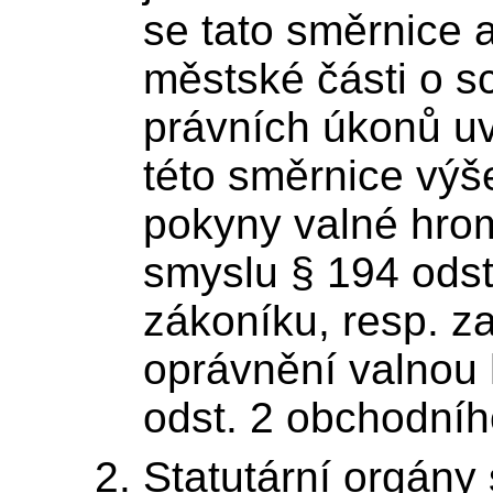
se tato směrnice 
městské části o s
právních úkonů uve
této směrnice výš
pokyny valné hro
smyslu § 194 ods
zákoníku, resp. z
oprávnění valnou
odst. 2 obchodníh
Statutární orgány