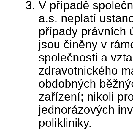
V případě společno
a.s. neplatí ustano
případy právních 
jsou činěny v rámc
společnosti a vzt
zdravotnického mat
obdobných běžnýc
zařízení; nikoli p
jednorázových inv
polikliniky.