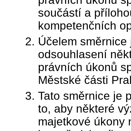
součástí a příloh
kompetenčních op
Účelem směrnice j
odsouhlasení něk
právních úkonů sp
Městské části Pra
Tato směrnice je 
to, aby některé v
majetkové úkony 