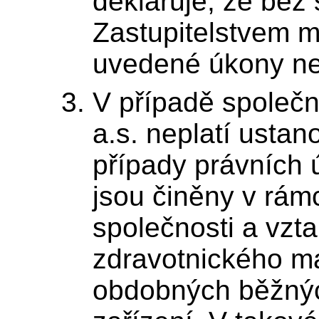
deklaruje, že bez
Zastupitelstvem m
uvedené úkony ne
V případě společno
a.s. neplatí ustano
případy právních 
jsou činěny v rámc
společnosti a vzt
zdravotnického mat
obdobných běžnýc