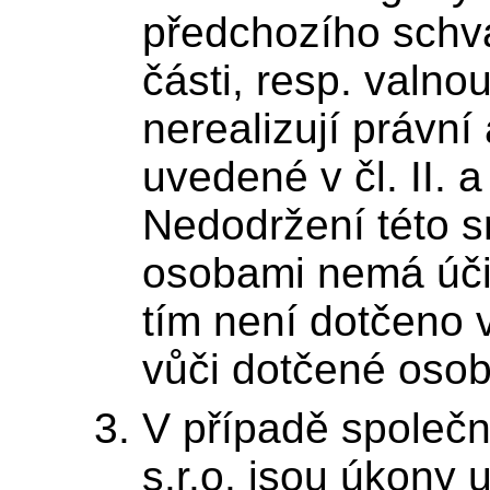
předchozího schv
části, resp. valn
nerealizují právn
uvedené v čl. II. a
Nedodržení této 
osobami nemá úči
tím není dotčeno 
vůči dotčené osob
V případě společn
s.r.o. jsou úkony u