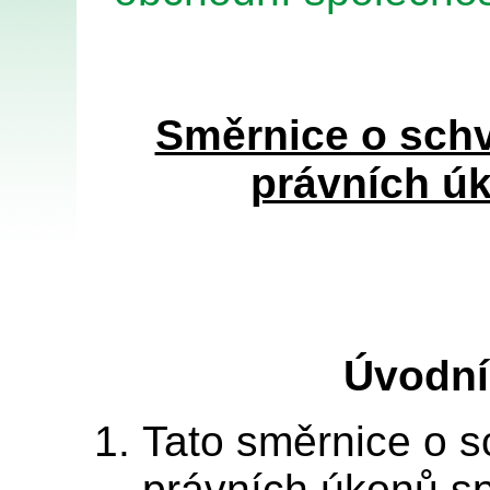
Směrnice o sch
právních ú
Úvodní
Tato směrnice o 
právních úkonů sp