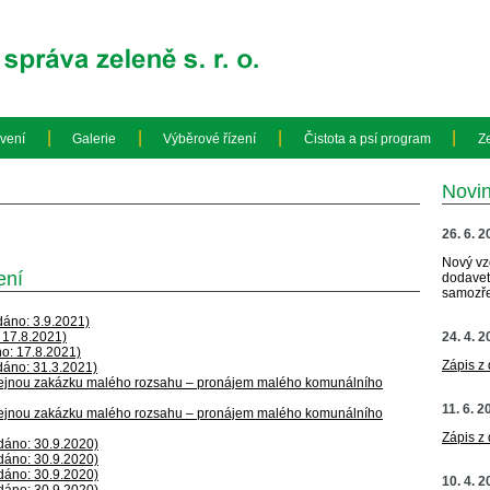
|
|
|
|
vení
Galerie
Výběrové řízení
Čistota a psí program
Z
Novi
26. 6. 
Nový vz
ení
dodavete
samozře
idáno: 3.9.2021)
 17.8.2021)
24. 4. 
no: 17.8.2021)
Zápis z
idáno: 31.3.2021)
řejnou zakázku malého rozsahu – pronájem malého komunálního
11. 6. 2
řejnou zakázku malého rozsahu – pronájem malého komunálního
Zápis z
idáno: 30.9.2020)
idáno: 30.9.2020)
idáno: 30.9.2020)
10. 4. 