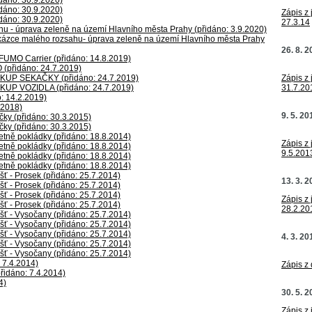
idáno: 30.9.2020)
idáno: 30.9.2020)
Zápis z 
idáno: 30.9.2020)
27.3.14
u - úprava zeleně na území Hlavního města Prahy (přidáno: 3.9.2020)
kázce malého rozsahu- úprava zeleně na území Hlavního města Prahy
26. 8. 
FUMO Carrier (přidáno: 14.8.2019)
 (přidáno: 24.7.2019)
P SEKAČKY (přidáno: 24.7.2019)
Zápis z 
P VOZIDLA (přidáno: 24.7.2019)
31.7.20
o: 14.2.2019)
.2018)
9. 5. 20
čky (přidáno: 30.3.2015)
čky (přidáno: 30.3.2015)
etně pokládky (přidáno: 18.8.2014)
Zápis z 
etně pokládky (přidáno: 18.8.2014)
9.5.201
etně pokládky (přidáno: 18.8.2014)
etně pokládky (přidáno: 18.8.2014)
ť - Prosek (přidáno: 25.7.2014)
13. 3. 
ť - Prosek (přidáno: 25.7.2014)
ť - Prosek (přidáno: 25.7.2014)
Zápis z 
ť - Prosek (přidáno: 25.7.2014)
28.2.20
šť - Vysočany (přidáno: 25.7.2014)
šť - Vysočany (přidáno: 25.7.2014)
šť - Vysočany (přidáno: 25.7.2014)
4. 3. 20
šť - Vysočany (přidáno: 25.7.2014)
šť - Vysočany (přidáno: 25.7.2014)
 7.4.2014)
Zápis z
řidáno: 7.4.2014)
4)
30. 5. 
Zápis z