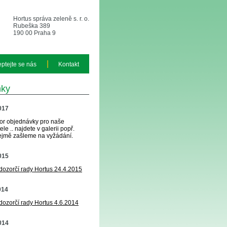
Hortus správa zeleně s. r. o.
Rubeška 389
190 00 Praha 9
|
eptejte se nás
Kontakt
nky
2017
or objednávky pro naše
le .. najdete v galerii popř.
jmě zašleme na vyžádání.
2015
 dozorčí rady Hortus 24.4.2015
014
 dozorčí rady Hortus 4.6.2014
2014