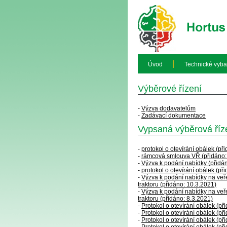
|
Úvod
Technické vyba
Výběrové řízení
-
Výzva dodavatelům
-
Zadávací dokumentace
Vypsaná výběrová říz
-
protokol o otevírání obálek (př
-
rámcová smlouva VŘ (přidáno:
-
Výzva k podání nabídky (přidá
-
protokol o otevírání obálek (př
-
Výzva k podání nabídky na ve
traktoru (přidáno: 10.3.2021)
-
Výzva k podání nabídky na ve
traktoru (přidáno: 8.3.2021)
-
Protokol o otevírání obálek (př
-
Protokol o otevírání obálek (př
-
Protokol o otevírání obálek (př