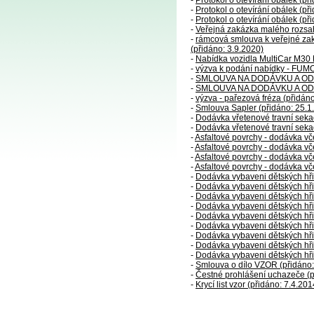
-
Protokol o otevírání obálek (př
-
Protokol o otevírání obálek (př
-
Protokol o otevírání obálek (př
-
Veřejná zakázka malého rozsah
-
rámcová smlouva k veřejné za
(přidáno: 3.9.2020)
-
Nabídka vozidla MultiCar M30 
-
výzva k podání nabídky - FUMO
-
SMLOUVA NA DODÁVKU A ODKU
-
SMLOUVA NA DODÁVKU A ODKU
-
výzva - pařezová fréza (přidán
-
Smlouva Sapler (přidáno: 25.1
-
Dodávka vřetenové travní seka
-
Dodávka vřetenové travní seka
-
Asfaltové povrchy - dodávka vč
-
Asfaltové povrchy - dodávka vč
-
Asfaltové povrchy - dodávka vč
-
Asfaltové povrchy - dodávka vč
-
Dodávka vybaveni dětských hřiš
-
Dodávka vybaveni dětských hřiš
-
Dodávka vybaveni dětských hřiš
-
Dodávka vybaveni dětských hřiš
-
Dodávka vybaveni dětských hři
-
Dodávka vybaveni dětských hři
-
Dodávka vybaveni dětských hři
-
Dodávka vybaveni dětských hři
-
Dodávka vybaveni dětských hři
-
Smlouva o dílo VZOR (přidáno:
-
Čestné prohlášení uchazeče (p
-
Krycí list vzor (přidáno: 7.4.201