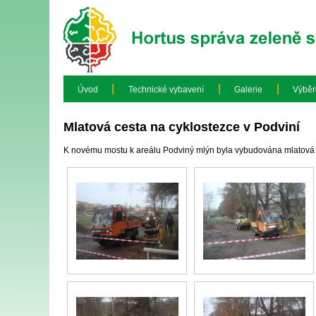
|
|
|
Úvod
Technické vybavení
Galerie
Výběr
Mlatová cesta na cyklostezce v Podviní
K novému mostu k areálu Podviný mlýn byla vybudována mlatová