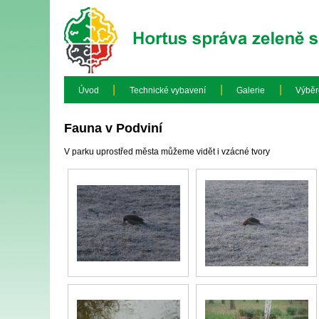
|
|
|
Úvod
Technické vybavení
Galerie
Výběr
Fauna v Podviní
V parku uprostřed města můžeme vidět i vzácné tvory