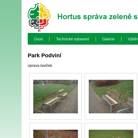
|
|
|
Úvod
Technické vybavení
Galerie
Výběr
Park Podviní
oprava laviček